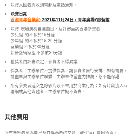
決賽入圍者將收到電郵及電話通知。
決賽日期
:
香港青年音樂家
: 2021年11月24日，青年廣場Y綜藝館
決賽: 現場演奏自選曲目，及評審面試香港參賽者
少兒組: 約不多於15分鐘
少年組: 約不多於15-20 分鐘
室樂組:不多於30分鐘
新晉藝術家組:不多於30分鐘
獲獎者由評審決定，參賽者不得異議。
伴奏者：主辦單位不提供伴奏，請參賽者自行安排。如有需要，
請盡早與主辦單位聯繫。主辦單位當盡力推薦，恕不能保證。
所有參賽者遞交之錄影片段不會用於商業行為；如有片段流入互
聯網或其他媒體者，主辦單位概不負責。
其他費用
所有參賽者須為自己及其伴奏者的交通（或住宿）費用負責。