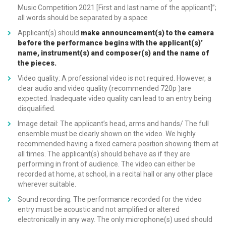
Music Competition 2021 [First and last name of the applicant]”;
all words should be separated by a space
Applicant(s) should
make announcement(s) to the camera
before the performance begins with the applicant(s)’
name, instrument(s) and composer(s) and the name of
the pieces.
Video quality: A professional video is not required. However, a
clear audio and video quality (recommended 720p )are
expected. Inadequate video quality can lead to an entry being
disqualified.
Image detail: The applicant’s head, arms and hands/ The full
ensemble must be clearly shown on the video. We highly
recommended having a fixed camera position showing them at
all times. The applicant(s) should behave as if they are
performing in front of audience. The video can either be
recorded at home, at school, in a recital hall or any other place
wherever suitable.
Sound recording: The performance recorded for the video
entry must be acoustic and not amplified or altered
electronically in any way. The only microphone(s) used should