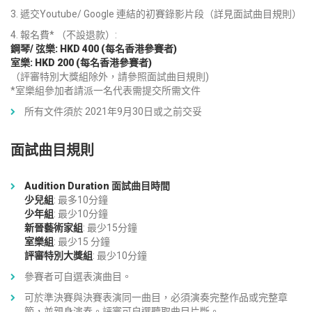
遞交Youtube/ Google 連結的初賽錄影片段（詳見面試曲目規則）
報名費* （不設退款）:
鋼琴/ 弦樂: HKD 400 (每名香港參賽者)
室樂: HKD 200 (每名香港參賽者)
（評審特別大獎組除外，請參照
面試曲目規則)
*室樂組參加者請派一名代表需提交所需文件
所有文件須於 2021年9月30日或之前交妥
面試曲目規則
Audition Duration 面試曲目時間
少兒組
: 最多10分鐘
少年組
: 最少10分鐘
新晉藝術家組
: 最少15分鐘
室樂組
: 最少15 分鐘
評審特別大獎組
: 最少10分鐘
參賽者可自選表演曲目。
可於準決賽與決賽表演同一曲目，必須演奏完整作品或完整章
節，並親身演奏。評審可自選聽取曲目片斷。