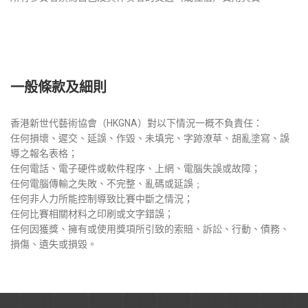
一般條款及細則
香港新世代藝術協會（HKGNA）對以下情況一概不負責任：
任何損壞、遲交、延誤、作毀、未填完、字跡潦草、胡亂塗寫、誤
導之報名表格；
任何電話、電子硬件或軟件程序、上網、電腦失誤或故障；
任何電腦傳輸之失敗、不完整、亂碼或延誤﹔
任何非人力所能控制導致比賽中斷之情況；
任何比賽相關材料之印刷或文字錯誤；
任何因獲獎、擁有或使用獎項所引致的索賠、訴訟、行動、債務、
損傷、遺失或損毀。