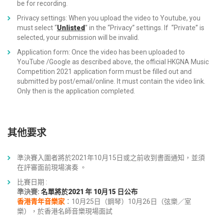
be for recording.
Privacy settings: When you upload the video to Youtube, you
must select “
Unlisted
” in the “Privacy” settings. If “Private” is
selected, your submission will be invalid.
Application form: Once the video has been uploaded to
YouTube /Google as described above, the official HKGNA Music
Competition 2021 application form must be filled out and
submitted by post/email/online. It must contain the video link.
Only then is the application completed.
其他要求
準決賽入圍者將於2021年10月15日或之前收到書面通知，並須
在評審面前現場演奏 。
比賽日期 :
準決賽:
名單將於2021 年 10月15 日公布
香港青年音樂家
：10月25日（鋼琴）10月26日（弦樂／室
樂），於
香港名師音樂
現場面試