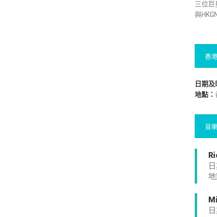
三位巨
與HK
香港
日期及
地點：
音
Ri
日
地
Mi
日