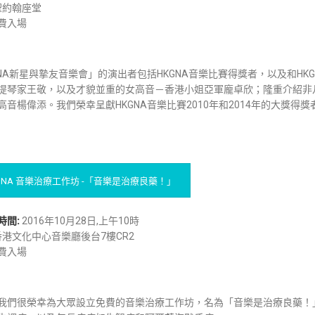
聖約翰座堂
費入場
GNA新星與摯友音樂會」的演出者包括HKGNA音樂比賽得獎者，以及和H
提琴家王敬，以及才貌並重的女高音－香港小姐亞軍龐卓欣；隆重介紹非凡克羅地亞
高音楊偉添。我們榮幸呈獻HKGNA音樂比賽2010年和2014年的大獎得獎
GNA 音樂治療工作坊 -「音樂是治療良藥！」
時間:
2016年10月28日,上午10時
港文化中心音樂廳後台7樓CR2
費入場
我們很榮幸為大眾設立免費的音樂治療工作坊，名為「音樂是治療良藥！