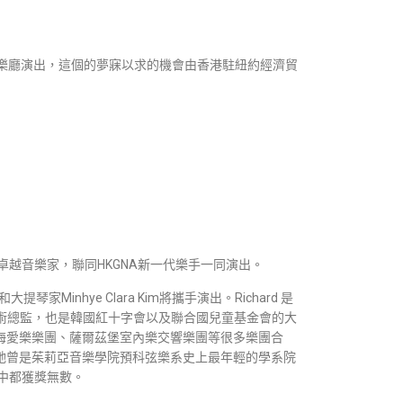
基音樂廳演出，這個的夢寐以求的機會由香港駐紐約經濟貿
越音樂家，聯同HKGNA新一代樂手一同演出。
大提琴家Minhye Clara Kim將攜手演出。Richard 是
藝術總監，也是韓國紅十字會以及聯合國兒童基金會的大
、上海愛樂樂團、薩爾茲堡室內樂交響樂團等很多樂團合
表演。她曾是茱莉亞音樂學院預科弦樂系史上最年輕的學系院
中都獲獎無數。