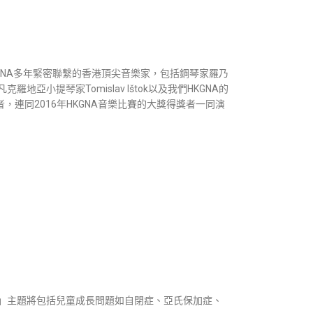
KGNA多年緊密聯繫的香港頂尖音樂家，包括鋼琴家羅乃
小提琴家Tomislav Ištok以及我們HKGNA的
者，連同2016年HKGNA音樂比賽的大獎得獎者一同演
」主題將包括兒童成長問題如自閉症、亞氏保加症、