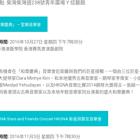
點: 柴灣柴灣道238號青年廣場 Y 綜藝館
和樂慶典」－室樂音樂會
時間:
2016年10月27日 星期四 下午7時30分
港演藝學院 香港賽馬會演藝劇院
機會在「和樂慶典」音樂會近距離與我們的巨星接觸，一個由三位巨星-中提琴家Rich
和大提琴家Clara Minhye Kim，和本地優秀古典音樂家－鋼琴家李偉安、小提琴/
家Meidad Yehudayan，以及HKGNA音樂比賽2014鋼琴大獎得主
同香港頂尖古典音樂家以及本地年輕音樂家同台演奏的盛大和樂慶典！
NA Stars and Friends Concert HKGNA 新星與摯友音樂會
時間:
2016年11月3日 星期四 下午7時30分