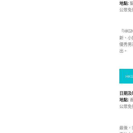
地點:
公眾免
「HK
新、小
優秀男
出。
HK
日期及
地點:
香
公眾免
最後，