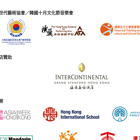
世代藝術協會／韓國十月文化節音樂會
店贊助
謝