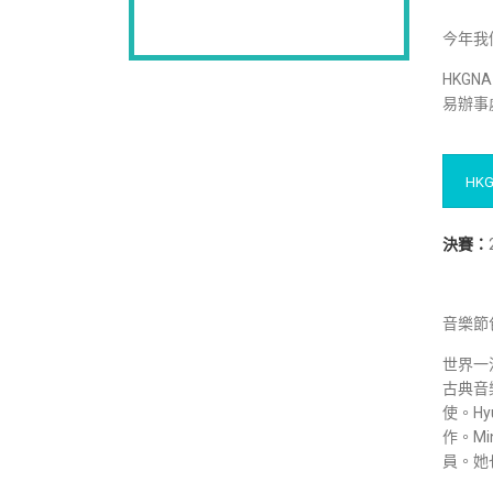
今年我
HKG
易辦事
HK
決賽：
音樂節
世界一流
古典音
使。H
作。M
員。她