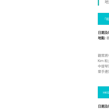
地
「
日期及
地點:
香
觀眾將有
Kim 
中提琴
樂手連
HKG
日期及