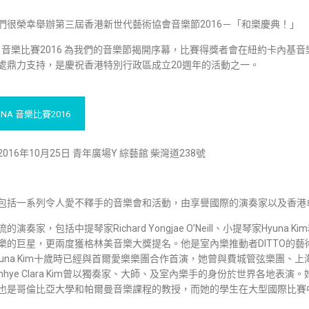
們很榮幸舉辦第三屆香港新世代藝術協會音樂節2016－「和樂慶典！」
NA 音樂比賽2016 為我們的音樂節揭開序幕，比賽得獎者會在紐約卡內
處鼎力支持，是慶祝香港特別行政區成立20週年的活動之一。
GNA 音樂比賽2016
2016年10月25日 青年廣場Y 綜藝館 柴灣道238號
包括一系列令人愛不釋手的音樂會和活動，由享譽國際的演奏家以及香港卓
的演奏家，包括中提琴家Richard Yongjae O’Neill、小提琴家Hyuna Kim和
樂的巨星，更兩度獲格林美音樂大獎提名。他是室內樂推動者DITTO的
yuna Kim十歲時已經與首爾愛樂樂團合作首演，她曾與費城管弦樂團
inhye Clara Kim曾以獨奏家、大師、及室內樂手的身份於世界各地
也是哥倫比亞大學和帕爾曼音樂課程的教授，而她的學生在大型國際比賽