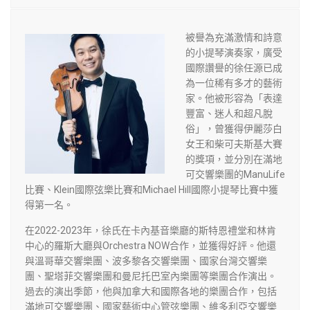
被譽為充滿激情和詩意
的小提琴演奏家，廣受
國際讚譽的徐任源已成
為一位稀有多才的藝術
家。他被形容為「表達
豐富、迷人和超凡脫
俗」，曾獲得伊麗莎白
女王和柴可夫斯基大賽
的獎項，並分別在滿地
可交響樂團的ManuLife
比賽、Klein國際弦樂比賽和Michael Hill國際小提琴比賽中獲
得第一名。
在2022-2023年，徐氏在卡內基音樂廳的斯特恩禮堂和林肯
中心的羅斯大廳與Orchestra NOW合作，並獲得好評。他還
與溫哥華交響樂團、波多黎各交響樂團、國家台灣交響樂
團、聖塔菲交響樂團和曼尼托巴室內樂團等樂團合作演出。
過去的演出季節，他與加拿大和國際各地的樂團合作，包括
滿地可
交響樂團、國家藝術中心管弦樂團、維多利亞交響樂