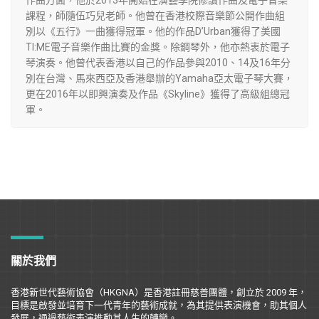
作曲方面，他於2013年開始在演藝學院修讀作曲及電子音樂
課程，師隨伍巧兒老師。他曾在香港校際音樂節公開作曲組
別以《五行》一曲獲得冠軍。他的作品D’Urban獲得了美國
TI:ME電子音樂作曲比賽的金獎。除鋼琴外，他亦熱衷於電子
琴演奏。他曾代表香港以自己的作品參與2010、14及16年分
別在台灣、馬來西亞及香港舉辦的Yamaha亞太電子琴大賽，
更在2016年以即興演奏及作品《Skyline》獲得了高級組總冠
軍。
關於我們
香港新世代藝術協會（
HKGNA
）是香港註冊慈善團體，創立於
2009
年，
目標是
啟
發並培育下一代青年的藝術成就，為其提供表演機會，助其個人
發展，通過藝術表演推動其人生的轉變。