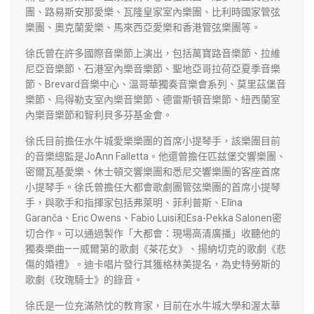
團、路易斯安那愛樂、瓦隆皇家室內樂團、比利時國家管弦
樂團、奧克蘭愛樂、馬來西亞愛樂和香港管弦樂團等。
徐氏曾在許多國際音樂節上演出，包括萬寶路音樂節、拉維
尼亞音樂節、石港室內樂音樂節、聖地亞哥拉荷亞夏季音樂
節、Brevard音樂中心、溫哥華獨奏音樂會系列、莫里茲堡音
樂節、烏得勒支室內樂音樂節、德雷斯頓音樂節、紐西蘭室
內樂音樂節和智利貝多芬基金會。
徐氏目前擔任水牛城愛樂樂團的首席小提琴手，該樂團目前
的音樂總監是JoAnn Falletta。他還曾擔任匹兹堡交響樂團、
密爾瓦基愛樂、休士頓交響樂團和悉尼交響樂團的客座首席
小提琴手。徐氏曾擔任大都會歌劇團管弦樂團的首席小提琴
手，與歌手和指揮家包括弗萊明、菲利普斯、Elīna
Garanča、Eric Owens、Fabio Luisi和Esa-Pekka Salonen密
切合作。可以通過製作「大都會：現場高清廣播」收聽他的
獨奏樂曲——威爾第的歌劇《茶花女》、揚納切克的歌劇《悲
傷的婚禮》。迪卡唱片發行其獲格林美提名，為史特勞斯的
歌劇《玫瑰騎士》的錄音。
徐氏是一位充滿熱忱的教育家，目前在水牛城大學和渥太華