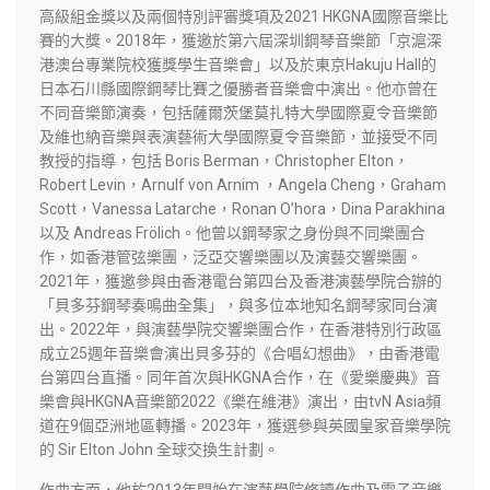
高級組金獎以及兩個特別評審獎項及2021 HKGNA國際音樂比
賽的大獎。2018年，獲邀於第六屆深圳鋼琴音樂節「京滬深
港澳台專業院校獲獎學生音樂會」以及於東京Hakuju Hall的
日本石川縣國際鋼琴比賽之優勝者音樂會中演出。他亦曾在
不同音樂節演奏，包括薩爾茨堡莫扎特大學國際夏令音樂節
及維也納音樂與表演藝術大學國際夏令音樂節，並接受不同
教授的指導，包括 Boris Berman
，
Christopher Elton
，
Robert Levin
，
Arnulf von Arnim
，
Angela Cheng
，
Graham
Scott
，
Vanessa Latarche
，
Ronan O’hora
，
Dina Parakhina
以及 Andreas Frölich。他曾以鋼琴家之身份與不同樂團合
作，如香港管弦樂團，泛亞交響樂團以及演藝交響樂團。
2021年，獲邀參與由香港電台第四台及香港演藝學院合辦的
「貝多芬鋼琴奏鳴曲全集」，與多位本地知名鋼琴家同台演
出。2022年，與演藝學院交響樂團合作，在香港特別行政區
成立25週年音樂會演出貝多芬的《合唱幻想曲》，由香港電
台第四台直播。同年首次與HKGNA合作，在《愛樂慶典》音
樂會與HKGNA音樂節2022《樂在維港》演出，由tvN Asia頻
道在9個亞洲地區轉播。2023年，獲選參與英國皇家音樂學院
的 Sir Elton John 全球交換生計劃。