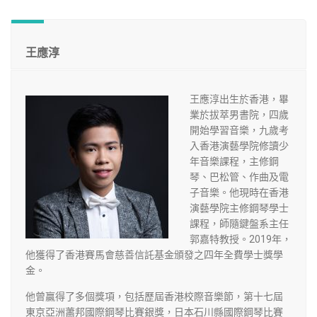
王應淳
王應淳出生於香港，畢
業於拔萃男書院，四歲
開始學習音樂，九歲考
入香港演藝學院修讀少
年音樂課程，主修鋼
琴、巴松管、作曲及電
子音樂。他現時在香港
演藝學院主修鋼琴學士
課程，師隨鍵盤系主任
郭嘉特教授。2019年，
他獲得了香港賽馬會慈善信託基金頒發之四年全費學士獎學
金。
他曾贏得了多個獎項，包括歷屆香港校際音樂節，第十七屆
東京亞洲蕭邦國際鋼琴比賽銀獎，日本石川縣國際鋼琴比賽