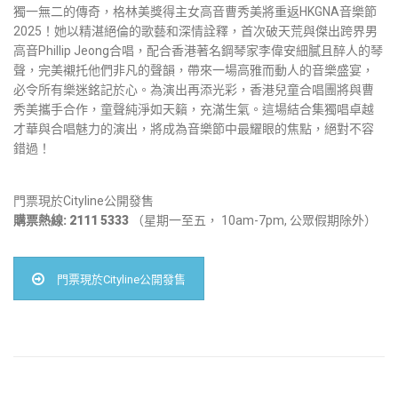
獨一無二的傳奇，格林美獎得主女高音曹秀美將重返HKGNA音樂節
2025！她以精湛絕倫的歌藝和深情詮釋，首次破天荒與傑出跨界男
高音Phillip Jeong合唱，配合香港著名鋼琴家李偉安細膩且醉人的琴
聲，完美襯托他們非凡的聲韻，帶來一場高雅而動人的音樂盛宴，
必令所有樂迷銘記於心。為演出再添光彩，香港兒童合唱團將與曹
秀美攜手合作，童聲純淨如天籟，充滿生氣。這場結合集獨唱卓越
才華與合唱魅力的演出，將成為音樂節中最耀眼的焦點，絕對不容
錯過！
門票現於Cityline公開發售
購票熱線: 2111 5333
（星期一至五， 10am-7pm, 公眾假期除外）
門票現於Cityline公開發售