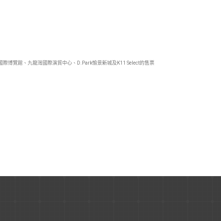
、九龍灣國際演貿中心、D.Park愉景新城及K11 Select的售票