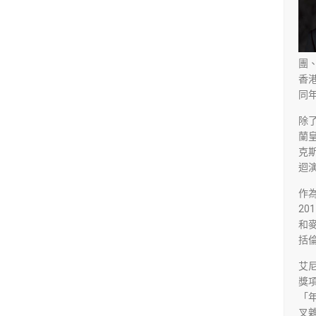
團
香港
同
除
蘭
克
迴
作
2
和
括
艾
獎
「
叉