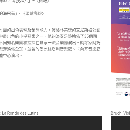
洋溢， 琴技超凡
」
–
《衛報》
的海飛茲」- 《環球郵報》
方面的出色表現及領導能力，獲格林美獎的艾尼斯被公認
中最出色的小提琴家之一。他的演奏足跡遍佈了35個國
不同知名樂團和指揮在世家一流音樂廳演出。鋼琴家阿姆
樂迷遍佈全球，
並曾於愛麗絲塔利音樂廳、卡內基音樂廳
迪中心演出。
: La Ronde des Lutins
Bruch: Vio