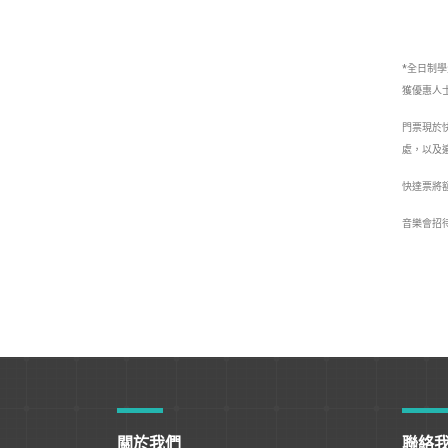
*全日制
獲優惠人士
門票現於快
處，以及
快達票將
音樂會招
關於我們
聯絡