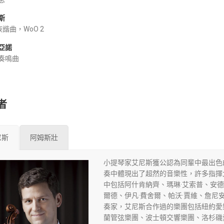
斯
諧曲，WoO 2
亞諾
奏鳴曲
者
尼斯
阿姆斯壯
小提琴家艾尼斯獲公認為同輩中最出色
奏中體現出了超然的音樂性，許多指揮
中包括阿什肯納齊、瑪琳·艾索普、安德
爾德、伊凡·費舍爾、帕沃·賈維、詹尼
奏家，艾尼斯合作過的樂團包括紐約愛
蘭管弦樂團、波士頓交響樂團、洛杉磯