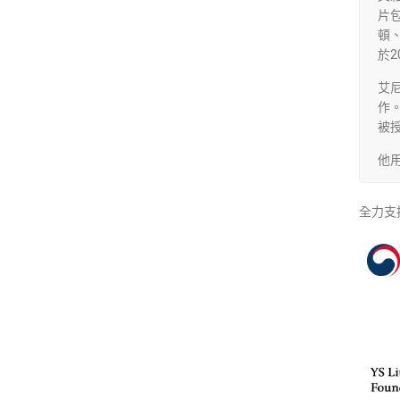
片
頓
於2
艾
作
被
他
全力支