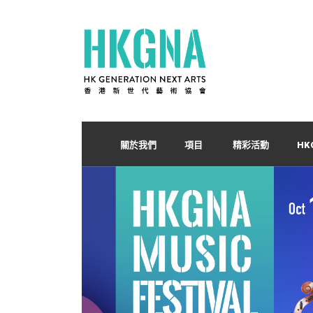
關於我們
項目
精彩活動
HK