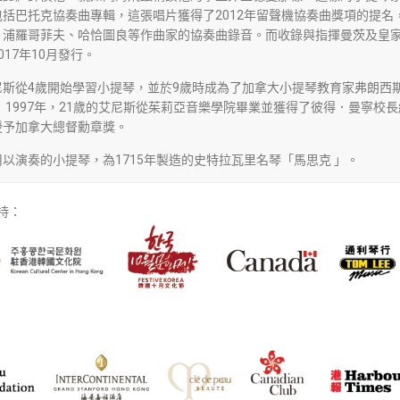
包括巴托克協奏曲專輯，這張唱片獲得了2012年留聲機協奏曲獎項的提
、浦羅哥菲夫、哈恰圖良等作曲家的協奏曲錄音。而收錄與指揮曼茨及皇
017年10月發行。
尼斯從4歲開始學習小提琴，並於9歲時成為了加拿大小提琴教育家弗朗西斯
。 1997年，21歲的艾尼斯從茱莉亞音樂學院畢業並獲得了彼得．曼寧校
授予加拿大總督勳章獎。
用以演奏的小提琴，為1715年製造的史特拉瓦里名琴「馬思克 」。
持：