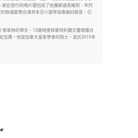
名，新近發行的唱片還包括了他蕭斯達高維契、布烈
家利物浦愛樂合演貝多芬小提琴協奏曲的錄音，已
·查普林的學生，13歲時便與蒙特利爾交響樂團合
長紀念獎。他是加拿大皇家學會的院士，並於2010年