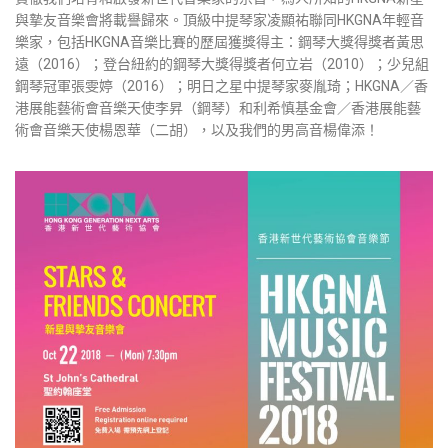
與摯友音樂會將載譽歸來。頂級中提琴家凌顯祐聯同HKGNA年輕音
樂家，包括HKGNA音樂比賽的歷屆獲獎得主：鋼琴大獎得獎者黃思
遠（2016）；登台紐約的鋼琴大獎得獎者何立岩（2010）；少兒組
鋼琴冠軍張雯婷（2016）；明日之星中提琴家麥胤琦；HKGNA／香
港展能藝術會音樂天使李昇（鋼琴）和利希慎基金會／香港展能藝
術會音樂天使楊恩華（二胡），以及我們的男高音楊偉添！