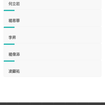
何立岩
楊恩華
李昇
楊偉添
凌顯祐