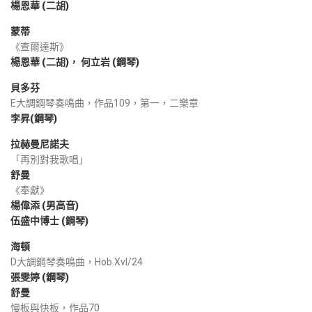
楊恩華 (二胡)
蒙蒂
《查爾達斯》
楊恩華 (二胡)， 何立岩 (鋼琴)
貝多芬
E大調鋼琴奏鳴曲，作品109，第一，二樂章
李昇(鋼琴)
拉赫曼尼諾夫
「再別對我歌唱」
舒曼
《奉獻》
楊偉添 (男高音)
伍盛中博士 (鋼琴)
海頓
D大調鋼琴奏鳴曲，Hob.XvI/24
張雯婷 (鋼琴)
舒曼
慢板與快板，作品70