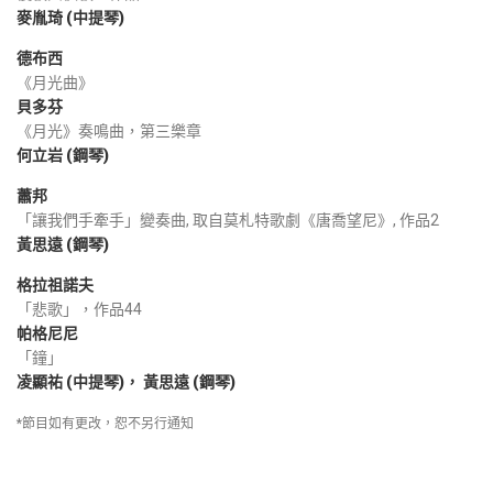
麥胤琦 (中提琴)
德布西
《月光曲》
貝多芬
《月光》奏鳴曲，第三樂章
何立岩 (鋼琴)
蕭邦
「讓我們手牽手」變奏曲, 取自莫札特歌劇《唐喬望尼》, 作品2
黃思遠 (鋼琴)
格拉祖諾夫
「悲歌」，作品44
帕格尼尼
「鐘」
凌顯祐 (中提琴)， 黃思遠 (鋼琴)
*節目如有更改，恕不另行通知