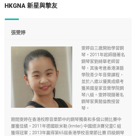
HKGNA 新星與摯友
張雯婷
雯婷自三歲開始學習鋼
琴。2011年起師隨著名
鋼琴家劉綺華老師習
琴，其後考進香港演藝
學院青少年音樂課程，
並於八歲以優異成績考
獲英國皇家音樂學院鋼
琴八級。雯婷現隨著名
鋼琴家黄懿倫教授習
琴。
期間雯婷在香港校際音樂節中的鋼琴獨奏和多個公開比賽中
屢獲佳績。2011年德國歐米勒 (Irmler) 中國總決賽兒童C 組
獲得冠軍；2013年贏得第65屆香港學校音樂節比賽 四級鋼琴