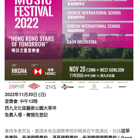
2022年11月20日 (日)
音樂會: 中午12時
西九文化區藝術公園大草坪
免費入場，需預先登記
秉持本會宗旨，邀請本地及國際學校的精英在午間演出，包括
拔萃
男書院
、
香港國際學校
、
漢基國際學校
、
香港韓國國際學校
及
Gaon