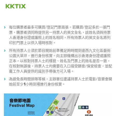
每位購票者最多可購買/登記門票兩張。若購買/登記多於一張門
票，購票者須同時提供另一持票人的英文全名，該姓名須與持票
人香港身份證或護照上的姓名相同。所有持票人的英文全名將列
印於門票上以供入場時核對。
所有持票人士須於節目開始前準備足夠時間到達西九文化區藝術
公園大草坪，進行身份核實。向主辦機構出示香港身份證或護照
正本，以核對持票人士的樣貌、姓名及門票上的姓名是否一致，
在核對無誤後，持票人士均需要在入口接受篩查/保安檢查，並配
戴工作人員提供的識別手帶後方可入場。
為避免長時間排隊等候，主辦單位建議持票人士於電影/音樂會開
始前至少
1
小時到場進行身份核實。