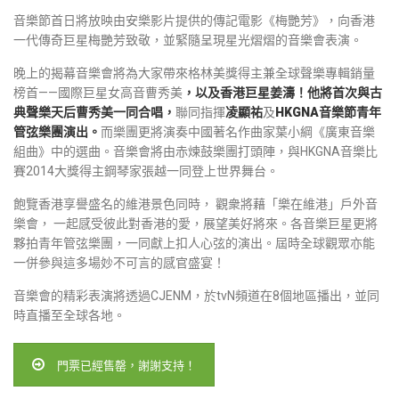
音樂節首日將放映由安樂影片提供的傳記電影《梅艷芳》，向香港
一代傳奇巨星梅艷芳致敬，並緊隨呈現星光熠熠的音樂會表演。
晚上的揭幕音樂會將為大家帶來格林美獎得主兼全球聲樂專輯銷量
榜首——國際巨星女高音曹秀美
，以及香港巨星姜濤！他將首次與古
典聲樂天后曹秀美一同合唱，
聯同指揮
凌顯祐
及
HKGNA音樂節青年
管弦樂團演出。
而樂團更將演奏中國著名作曲家葉小綱《廣東音樂
組曲》中的選曲。音樂會將由赤煉鼓樂團打頭陣，與HKGNA音樂比
賽2014大獎得主鋼琴家張越一同登上世界舞台。
飽覽香港享譽盛名的維港景色同時， 觀衆將藉「樂在維港」戶外音
樂會， 一起感受彼此對香港的愛，展望美好將來。各音樂巨星更將
夥拍青年管弦樂團，一同獻上扣人心弦的演出。屆時全球觀眾亦能
一併參與這多場妙不可言的感官盛宴！
音樂會的精彩表演將透過CJENM，於tvN頻道在8個地區播出，並同
時直播至全球各地。
門票已經售罄，謝謝支持！