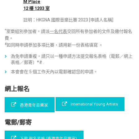
M Place
12
樓
1203
室
註明：HKGNA 國際音樂比賽 2023 [申請人名稱]
*
室樂組別參加者，請派
一名代表
交回所有參加者的文件及繳付報名
費。
#
如同時申請參加多項比賽，請用新一份表格填寫 。
為免申請重複，請只以一種申請方法提交報名表格（電郵／網上
表格／郵寄）*# .
本會會在 5 個工作天內以電郵確認您的申請。
網上報名
International Young Artists
香港青年音樂家
電郵/郵寄
下載 報名表格 (香港青年音樂家)