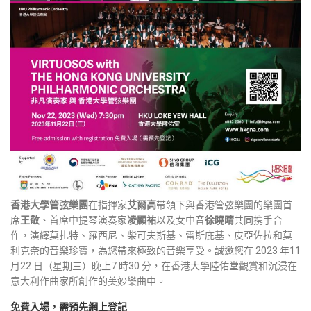
香港大學管弦樂團
在指揮家
艾爾高
帶領下與香港管弦樂團的樂團首
席
王敬
、首席中提琴演奏家
凌顯祐
以及女中音
徐曉晴
共同携手合
作，演繹莫扎特、羅西尼、柴可夫斯基、雷斯庇基、皮亞佐拉和莫
利克奈的音樂珍寶，為您帶來極致的音樂享受。誠邀您在 2023 年11
月22 日（星期三）晚上7 時30 分，在香港大學陸佑堂觀賞和沉浸在
意大利作曲家所創作的美妙樂曲中。
免費入場，需預先網上登記