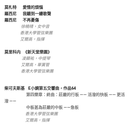
莫札特 愛情的煩惱
羅西尼 我聽到一縷歌聲
羅西尼 不再憂傷
徐曉晴，女中音
香港大學管弦樂團
艾爾高，指揮
莫里科内 《新天堂樂園》
凌顯祐，中提琴
艾爾高，單簧管
香港大學管弦樂團
柴可夫斯基
E小調第五交響曲，作品64
第四樂章：終曲：莊嚴的行板 —— 活潑的快板 —— 更活
潑 ——
中
板甚為莊嚴的中板 ——急板
香港大學管弦樂團
艾爾高，指揮