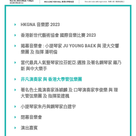
HKGNA 音樂節 2023
香港新世代藝術協會 國際音樂比賽 2023
揭幕音樂會 : 小提琴家 JU YOUNG BAEK 與 浸大交響
樂團 及 指揮 潘明倫
當代最具人氣豎琴家拉芬妮亞.邁雅 及著名鋼琴家 羅乃
新 與中大樂手
非凡演奏家 與 香港大學管弦樂團
著名色士風演奏家孫穎麟 及 口琴演奏家李俊樂 與 理
大管弦樂團 及 指揮梁建楓
小提琴家朱丹與鋼琴家白建宇
閉幕音樂會
演出嘉賓