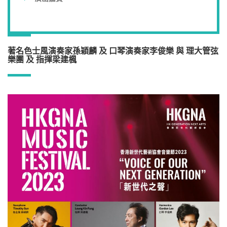
著名色士風演奏家孫穎麟 及 口琴演奏家李俊樂 與 理大管弦
樂團 及 指揮梁建楓