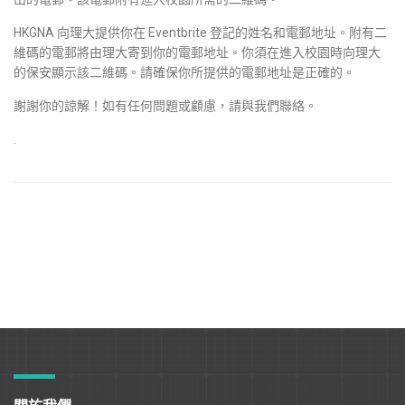
HKGNA 向理大提供你在 Eventbrite 登記的姓名和電郵地址。附有二
維碼的電郵將由理大寄到你的電郵地址。你須在進入校園時向理大
的保安顯示該二維碼。請確保你所提供的電郵地址是正確的。
謝謝你的諒解！如有任何問題或顧慮，請與我們聯絡。
.