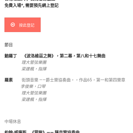
免費入場*, 需要預先網上登記
按此登記
節目
鮑羅丁
《波洛維茲之舞》，第二幕，第八和十七舞曲
理大管弦樂團
梁建楓，指揮
羅素
街頭音樂 ——爵士樂協奏曲，，作品65，第一和第四樂章
李俊樂，
口琴
理大管弦樂團
梁建楓，指揮
中場休息
約翰·威廉斯
《冒險》—— 薩克管協奏曲