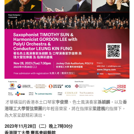
才華橫溢的香港本土口琴家
李俊樂
、色士風演奏家
孫穎麟
，以及
香
港理工大學管弦樂團
的年輕音樂家，將在指揮家
梁建楓
的指揮下，
為大家呈獻精彩演出。
2023年11月28日（二）晚上7時30分
香港理工大學 賽馬會綜藝館