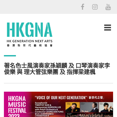
著名色士風演奏家孫穎麟 及 口琴演奏家李
俊樂 與 理大管弦樂團 及 指揮梁建楓