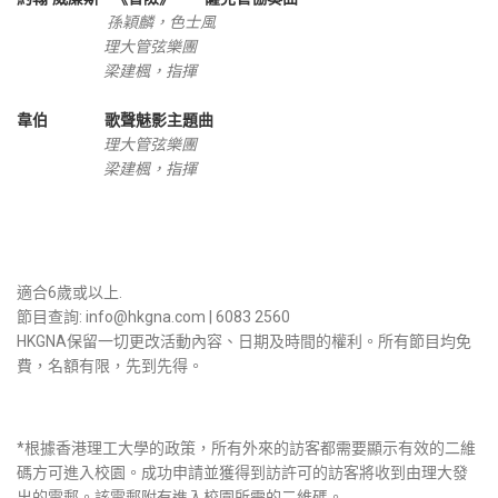
孫穎麟，色士風
理大管弦樂團
梁建楓，指揮
韋伯
歌聲魅影主題曲
理大管弦樂團
梁建楓，指揮
適合6歲或以上.
節目查詢: info@hkgna.com | 6083 2560
HKGNA保留一切更改活動內容、日期及時間的權利。所有節目均免
費，名額有限，先到先得。
*
根據香港理工大學的政策，所有外來的訪客都需要顯示有效的二維
碼方可進入校園。成功申請並獲得到訪許可的訪客將收到由理大發
出的電郵。該電郵附有進入校園所需的二維碼。